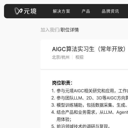
解决方案
产品
品牌资讯
加入我们
/
职位详情
AIGC算法实习生（常年开放
北京/杭州
|
校招
岗位职责：
参与元境AIGC相关研究和应用，工
参与团队LLM、2D、3D等AIGC方
模型训练辅助，包括数据采集、生成
结合产品和业务需求，从LLM、Agen
用体验；
前沿领域技术的调研与复现。