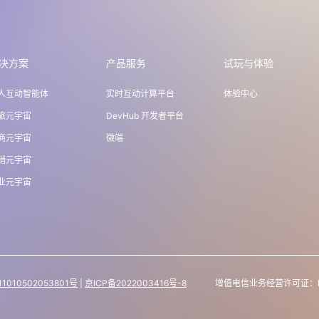
决方案
产品服务
试玩与体验
人互动智能体
实时互动计算平台
体验中心
旅元宇宙
DevHub 开发者平台
商元宇宙
微端
销元宇宙
业元宇宙
010502053801号
|
京ICP备2022003416号-8
增值电信业务经营许可证：B1-