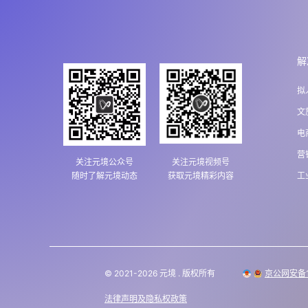
解
拟
文
电
营
关注元境公众号
关注元境视频号
随时了解元境动态
获取元境精彩内容
工
© 2021-2026 元境 . 版权所有
京公网安备11
法律声明及隐私权政策