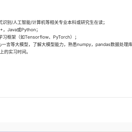
模式识别/人工智能/计算机等相关专业本科或研究生在读；
Java或Python；
架（如Tensorflow、PyTorch）；
/通义/文心一言等大模型，了解大模型能力，熟悉numpy，pandas数据处
以上的实习时间。