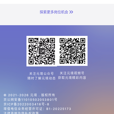
探索更多岗位机会
关注元境视频号
关注元境公众号
获取元境精彩内容
随时了解元境动态
© 2021-2026 元境 . 版权所有
京公网安备11010502053801号
京ICP备2022003416号-8
增值电信业务经营许可证：B1-20225173
法律声明及隐私权政策