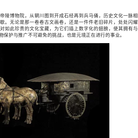
帝陵博物院，从辋川图到开成石经再到兵马俑，历史文化一脉相
歇。无论是那一卷卷古文画卷，还是一件件老旧碎片，处处闪耀
对如此珍贵的文化宝藏，为它们插上数字化的翅膀，使其拥有与
物保护与推广不可避免的挑战，也是元境正在进行的事业。