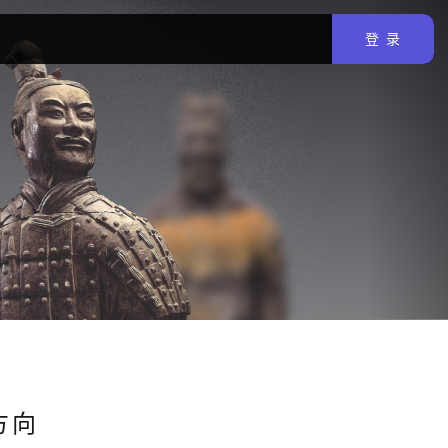
登 录
方向