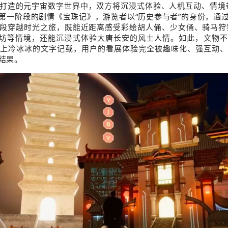
打造的元宇宙数字世界中，双方将沉浸式体验、人机互动、情境
第一阶段的剧情《宝珠记》，游览者以“历史参与者”的身份，通
段穿越时光之旅，既能近距离感受彩绘胡人俑、少女俑、骑马狩
8坊等情境，还能沉浸式体验大唐长安的风土人情。如此，文物
上冷冰冰的文字记载，用户的看展体验完全被趣味化、强互动、
结果。