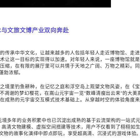
术与文旅文博产业双向奔赴
的传承中华文化，让越来越多的人包括年轻人走近博物馆、走进
术让这一目标的实现得以加速。对年轻人来说，一座博物馆就是
压缩，在有限的展厅里可以共情于天地之广阔、万物之精彩。同
蓬勃浓郁。
之境里钓鱼耕种，在记忆之庭和浮空岛上观望文物风姿，在《宝
不凋谢的梦幻樱花，在嵩山元宇宙一览“数峰清瘦出云来”的大美
在成熟的元宇宙交互模式技术基础上。从穿越时空的体验角度来
，元境多年的业务积累中也已沉淀出成熟的基于云流架构的一站式
C、高清文物建模、虚拟空间搭建等技术，用户不仅看到了栩栩如
文物的故事化演绎中即点即玩，享受超高清、沉浸式的游戏体验