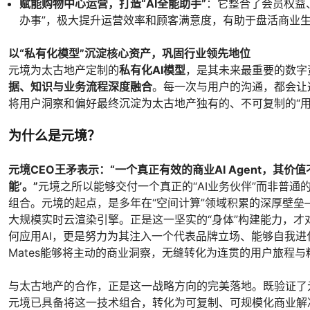
赋能购物中心运营，打造“AI全能助手”
：它整合了会员权益
办事”，极大提升运营效率和顾客满意度，有助于盘活商业
以“私有化模型”沉淀核心资产，巩固行业领先地位
元境为太古地产定制的
私有化AI模型
，是其未来最重要的数字
据、知识与业务流程深度融合
。每一次与用户的沟通，都会让
将用户洞察和偏好最终沉淀为太古地产独有的、不可复制的“用
为什么是元境？
元境CEO王矛表示：“一个真正有效的商业AI Agent，其价
能’。”
元境之所以能够交付一个真正的“AI业务伙伴”而非普
组合。元境的起点，是多年在“空间计算”领域积累的深厚壁垒
大规模实时云渲染引擎。正是这一坚实的“身体”构建能力，才
何应用AI，更是努力为其注入一个代表品牌立场、能够自我进化
Mates能够将主动的商业洞察，无缝转化为连贯的用户旅程
与太古地产的合作，正是这一战略方向的完美落地。既验证了元境
元境已具备将这一技术组合，转化为可复制、可规模化商业解