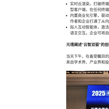
实时云渲染，打破终端
型客户端，在任何终端
内置商业化引擎，驱动
作者和企业打通了从内
拟人互动智能体，激活
语言交互。企业可将自
元境阐述“云智双驱”的
当天下午，在备受瞩目的
来自学术界、产业界和投