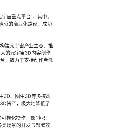
元宇宙重点平台”。其中，
和清晰的商业化路径，成功
构建元宇宙产业生态、推
广大的元宇宙3D内容创作
台，致力于支持创作者低
生3D、图生3D等多模态
3D资产，极大地降低了
可视化操作，像“搭积
各类场景的开发与部署效