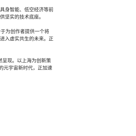
具身智能、低空经济等前
供坚实的技术底座。
力于为创作者提供一个将
进入虚实共生的未来。正
然呈现。以上海为创新策
能的元宇宙新时代，正加速