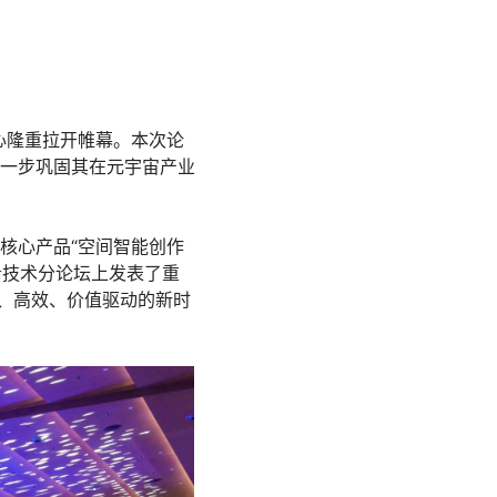
中心隆重拉开帷幕。本次论
一步巩固其在元宇宙产业
核心产品“空间智能创作
沿技术分论坛上发表了重
惠、高效、价值驱动的新时