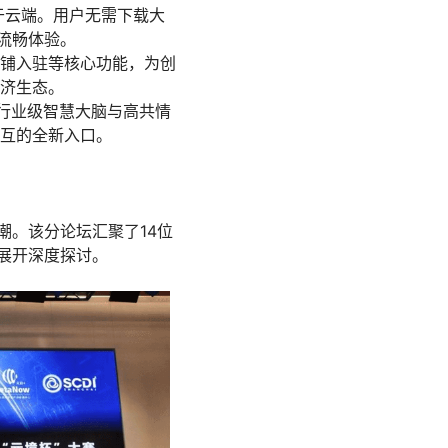
于云端。用户无需下载大
流畅体验。
铺入驻等核心功能，为创
济生态。
行业级智慧大脑与高共情
互的全新入口。
潮。该分论坛汇聚了14位
展开深度探讨。