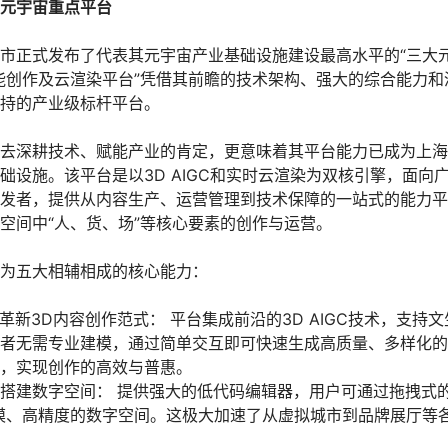
元宇宙重点平台
市正式发布了代表其元宇宙产业基础设施建设最高水平的“三大
能创作及云渲染平台”凭借其前瞻的技术架构、强大的综合能力
持的产业级标杆平台。
去深耕技术、赋能产业的肯定，更意味着其平台能力已成为上海
础设施。该平台是以3D AIGC和实时云渲染为双核引擎，面向
发者，提供从内容生产、运营管理到技术保障的一站式的能力平
空间中“人、货、场”等核心要素的创作与运营。
为五大相辅相成的核心能力：
革新3D内容创作范式： 平台集成前沿的3D AIGC技术，支持文
者无需专业建模，通过简单交互即可快速生成高质量、多样化的
，实现创作的高效与普惠。
搭建数字空间： 提供强大的低代码编辑器，用户可通过拖拽式的
模、高精度的数字空间。这极大加速了从虚拟城市到品牌展厅等