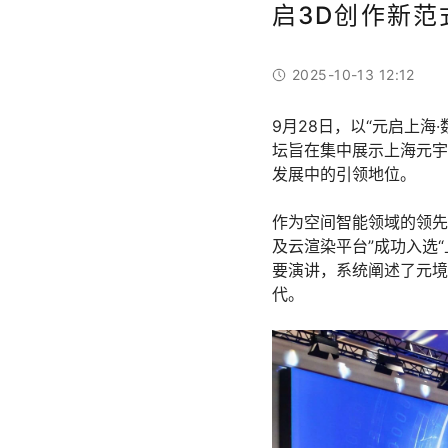
启3D创作新范
2025-10-13 12:12
9月28日，以“元启上海
坛旨在集中展示上海元宇
发展中的引领地位。
作为空间智能领域的领先
及云渲染平台”成功入选
要演讲，系统阐述了元境
代。