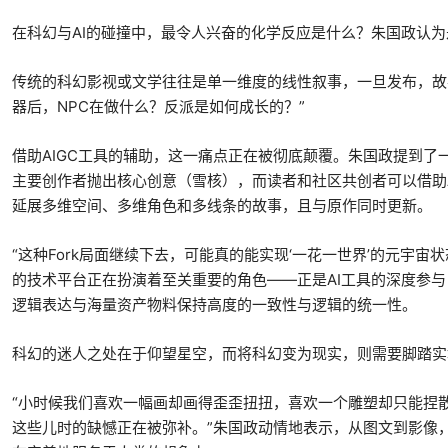
在科幻与AI的碰撞中，最令人兴奋的化学反应是什么？朱国政认为
传统的科幻影视或文学往往是单一维度的线性叙事，一旦发布，故
器后，NPC在做什么？反派是如何成长的？”
借助AIGC工具的辅助，这一痛点正在被彻底颠覆。朱国政提到了
主要创作者抛出核心创意（雪核），而读者和社区共创者可以借助AI
延展多维空间、多维角色和多线条的故事，且与原作同时更新。
“这种Fork局面继续下去，可能真的能实现‘一花一世界’的元宇
的技术平台正在扮演着至关重要的角色——正是AI工具的深度参
逻辑表达与海量资产物料保持高度的一致性与逻辑的统一性。
科幻的迷人之处在于仰望星空，而将科幻变为现实，则需要脚踏实
“小时候我们喜欢一幅画却画得歪歪扭扭，喜欢一个雕塑却只能捏散
这些儿时的缺憾正在被弥补。”朱国政动情地表示，从图文到影像