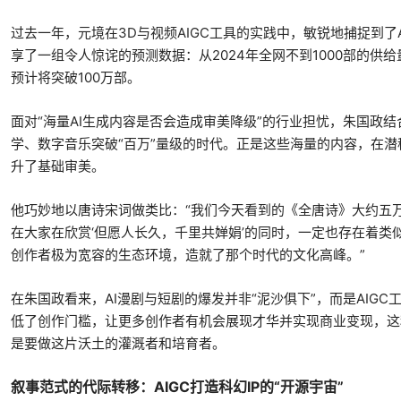
过去一年，元境在3D与视频AIGC工具的实践中，敏锐地捕捉到了
享了一组令人惊诧的预测数据：从2024年全网不到1000部的供给
预计将突破100万部。
面对“海量AI生成内容是否会造成审美降级”的行业担忧，朱国政
学、数字音乐突破“百万”量级的时代。正是这些海量的内容，在潜
升了基础审美。
他巧妙地以唐诗宋词做类比：“我们今天看到的《全唐诗》大约五
在大家在欣赏‘但愿人长久，千里共婵娟’的同时，一定也存在着类
创作者极为宽容的生态环境，造就了那个时代的文化高峰。”
在朱国政看来，AI漫剧与短剧的爆发并非“泥沙俱下”，而是AIG
低了创作门槛，让更多创作者有机会展现才华并实现商业变现，这
是要做这片沃土的灌溉者和培育者。
叙事范式的代际转移：AIGC打造科幻IP的“开源宇宙”